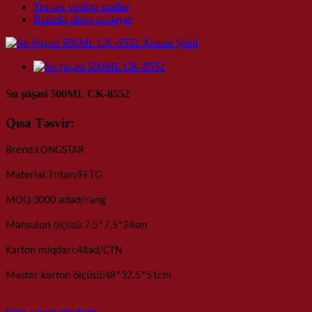
Tez-tez verilən suallar
Bizimlə əlaqə saxlayın
Su şüşəsi 500ML CK-8552
Qısa Təsvir:
:
Brend
LONGSTAR
:
Material
Tritan/FETG
:
MOQ
3000 ədəd
/rəng
:
Məhsulun ölçüsü
7.5*7.5*24sm
:
Karton miqdarı
48
əd
/
CTN
:
Master karton ölçüsü
48*32.5*51
cm