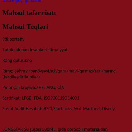
Bizə e-poçt göndərin
Məhsul təfərrüatı
Məhsul Teqləri
:
Stil
portativ
:
Tətbiq olunan insanlar
ictimaiyyət
:
Rəng qutusu
no
Rəng
: çəhrayı/bənövşəyi/ağ/qara/mavi/qırmızı/sarı/narıncı
(fərdiləşdirilə bilər)
:
P
mənşəli krujeva
ZHEJIANG, ÇİN
:
,
Sertifikat
LFGB, FDA, ISO9001
ISO14001
:
,
Sosial Audit Hesabatı
BSCI
Starbucks, Wal-Martand, Disney
LONGSTAR
Su şüşəsi
500
ML
, qida dərəcəli materialdan