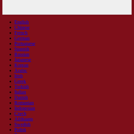
English
Chinese
French
German
Portuguese
Spanish
Russian
Japanese
Korean
Arabic
Irish
Greek
Turkish
Italian
Danish
Romanian
Indonesian
Czech
Afrikaans
Swedish
Polish