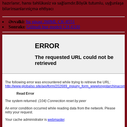
hazırlanır,
hansı
təhlükəsiz və sağlamdır.Böyük tutumlu, uyğunlaşa
bilər
insanların
içmə ehtiyacı
Əvvəlki:
Su şüşəsi 260ML CK-8551
Sonrakı:
Gülməli buz modeli CH-6330