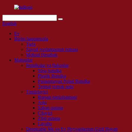
English
Ev
Bizim haqqımızda
Tarix
Zavod yoxlamasının ixtisası
Məhsul Hesabatı
Məhsullar
Butulkalar və flakonlar
Şüşə butulka
Plastik Butulka
Paslanmayan Polad Butulka
Termal yemək qabı
Təmizləyici
Burşun təmizlənməsi
Askı
Sabun qutusu
Çiləyici
Zibil qutusu
Lavabo
Despicable Me və Ev Heyvanlarının Gizli Həyatı