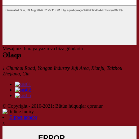
Mesajınızı buraya yazın və bizə göndərin
Əlaqə
1 Chunhui Road, Yongan Industry Juji Area, Xianju, Taizhou
Zhejiang, Çin
© Copyright - 2010-2021: Bütün hüquqlar qorunur.
E-poçt göndər
x