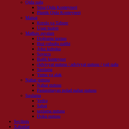
Qida qabı
Şüşə Qida Konteyneri
Plastik Qida Konteyneri
Məişət
Kreslo və Tabure
Uşaq tualeti
Mətbəx əşyaları
Doğrama taxtası
Buz çubuğu qəlibi
Ağız kuboku
Soyucu
Bağlı konteyner
Ədviyyat qutusu / ədviyyat qutusu / yağ qabı
Saxlama
Yuma və ələk
Nahar qutusu
Nahar qutusu
Paslanmayan polad nahar qutusu
Saxlama
Vedrə
Səbət
saxlama qutusu
Doku qutusu
Seçilmiş
Xəbərlər