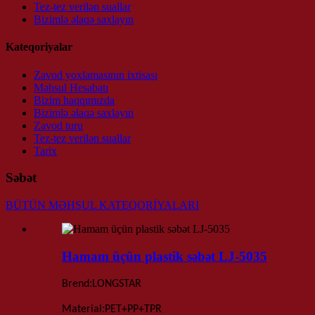
Tez-tez verilən suallar
Bizimlə əlaqə saxlayın
Kateqoriyalar
Zavod yoxlamasının ixtisası
Məhsul Hesabatı
Bizim haqqımızda
Bizimlə əlaqə saxlayın
Zavod turu
Tez-tez verilən suallar
Tarix
Səbət
BÜTÜN MƏHSUL KATEQORİYALARI
Hamam üçün plastik səbət LJ-5035
:
Brend
LONGSTAR
:
Material
PET+PP+TPR