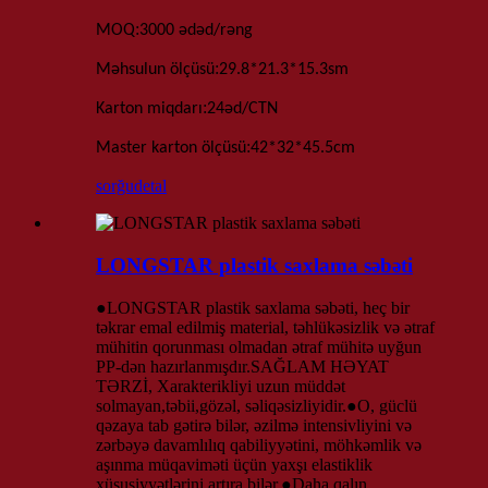
:
MOQ
3000 ədəd
/rəng
:
Məhsulun ölçüsü
29.8*21.3*15.3sm
:
Karton miqdarı
24
əd
/
CTN
:
Master karton ölçüsü
42*32*45.5
cm
sorğu
detal
LONGSTAR plastik saxlama səbəti
●LONGSTAR plastik saxlama səbəti, heç bir
təkrar emal edilmiş material, təhlükəsizlik və ətraf
mühitin qorunması olmadan ətraf mühitə uyğun
PP-dən hazırlanmışdır.SAĞLAM HƏYAT
TƏRZİ, Xarakterikliyi uzun müddət
solmayan,təbii,gözəl, səliqəsizliyidir.●O, güclü
qəzaya tab gətirə bilər, əzilmə intensivliyini və
zərbəyə davamlılıq qabiliyyətini, möhkəmlik və
aşınma müqaviməti üçün yaxşı elastiklik
xüsusiyyətlərini artıra bilər.●Daha qalın