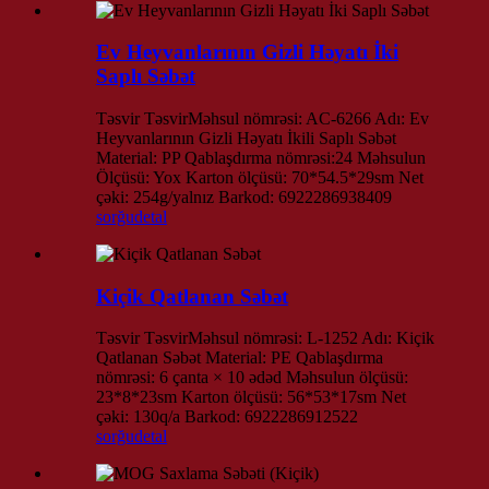
Ev Heyvanlarının Gizli Həyatı İki
Saplı Səbət
Təsvir TəsvirMəhsul nömrəsi: AC-6266 Adı: Ev
Heyvanlarının Gizli Həyatı İkili Saplı Səbət
Material: PP Qablaşdırma nömrəsi:24 Məhsulun
Ölçüsü: Yox Karton ölçüsü: 70*54.5*29sm Net
çəki: 254g/yalnız Barkod: 6922286938409
sorğu
detal
Kiçik Qatlanan Səbət
Təsvir TəsvirMəhsul nömrəsi: L-1252 Adı: Kiçik
Qatlanan Səbət Material: PE Qablaşdırma
nömrəsi: 6 çanta × 10 ədəd Məhsulun ölçüsü:
23*8*23sm Karton ölçüsü: 56*53*17sm Net
çəki: 130q/a Barkod: 6922286912522
sorğu
detal