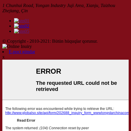
1 Chunhui Road, Yongan Industry Juji Area, Xianju, Taizhou
Zhejiang, Çin
© Copyright - 2010-2021: Bütün hüquqlar qorunur.
E-poçt göndər
x