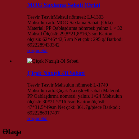
MOG Saxlama Səbəti (Orta)
Təsvir TəsvirMəhsul nömrəsi: LJ-1303
Məhsulun adı: MOG Saxlama Səbəti (Orta)
Material: PP Qablaşdırma nömrəsi: yalnız 1 × 32
Məhsul Ölçüsü: 29,8*21,8*16,3 sm Karton
ölçüsü: 62*46*42,5 sm Net çəki: 295 q/ Barkod:
6922289433342
sorğu
detal
Çiçək Naxışlı Əl Səbəti
Təsvir Təsvir Məhsulun nömrəsi: L-1749
Məhsulun adı: Çiçək Naxışlı Əl səbəti Material:
PP Qablaşdırma nömrəsi: yalnız 1×24 Məhsulun
ölçüsü: 30*21.5*16.5sm Karton ölçüsü:
47*31.5*49sm Net çəki: 361.7g/piece Barkod :
6922286917497
sorğu
detal
Əlaqə