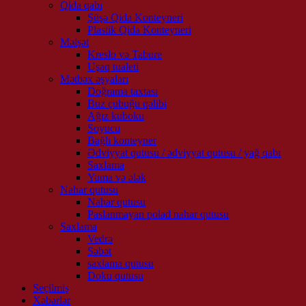
Qida qabı
Şüşə Qida Konteyneri
Plastik Qida Konteyneri
Məişət
Kreslo və Tabure
Uşaq tualeti
Mətbəx əşyaları
Doğrama taxtası
Buz çubuğu qəlibi
Ağız kuboku
Soyucu
Bağlı konteyner
Ədviyyat qutusu / ədviyyat qutusu / yağ qabı
Saxlama
Yuma və ələk
Nahar qutusu
Nahar qutusu
Paslanmayan polad nahar qutusu
Saxlama
Vedrə
Səbət
saxlama qutusu
Doku qutusu
Seçilmiş
Xəbərlər