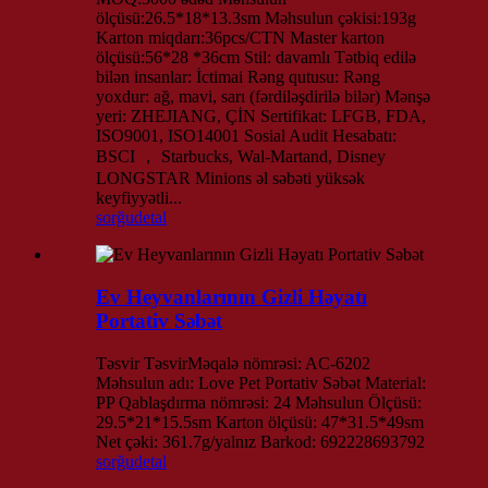
ölçüsü:26.5*18*13.3sm Məhsulun çəkisi:193g
Karton miqdarı:36pcs/CTN Master karton
ölçüsü:56*28 *36cm Stil: davamlı Tətbiq edilə
bilən insanlar: İctimai Rəng qutusu: Rəng
yoxdur: ağ, mavi, sarı (fərdiləşdirilə bilər) Mənşə
yeri: ZHEJIANG, ÇİN Sertifikat: LFGB, FDA,
ISO9001, ISO14001 Sosial Audit Hesabatı:
BSCI ， Starbucks, Wal-Martand, Disney
LONGSTAR Minions əl səbəti yüksək
keyfiyyətli...
sorğu
detal
Ev Heyvanlarının Gizli Həyatı
Portativ Səbət
Təsvir TəsvirMəqalə nömrəsi: AC-6202
Məhsulun adı: Love Pet Portativ Səbət Material:
PP Qablaşdırma nömrəsi: 24 Məhsulun Ölçüsü:
29.5*21*15.5sm Karton ölçüsü: 47*31.5*49sm
Net çəki: 361.7g/yalnız Barkod: 692228693792
sorğu
detal