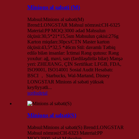
Minions əl səbəti (M)
Məhsul:Minions əl səbəti(M)
Brend:LONGSTAR Məhsul nömrəsi:CH-6325
Material:PP MOQ:3000 ədəd Məhsulun
ölçüsü:30,5*21*15,5sm Məhsulun çəkisi:276g
Karton miqdarı:30pcs/CTN Master karton
ölçüsü:43,5*32,5 *46cm Stil: davamlı Tətbiq
edilə bilən insanlar: İctimai Rəng qutusu: Rəng
yoxdur: ağ, mavi, sarı (fərdiləşdirilə bilər) Mənşə
yeri: ZHEJIANG, ÇİN Sertifikat: LFGB, FDA,
ISO9001, ISO14001 Sosial Audit Hesabatı:
BSCI ， Starbucks, Wal-Martand, Disney
LONGSTAR Minions əl səbəti yüksək
keyfiyyətli...
sorğu
detal
Minions əl səbəti(S)
Məhsul:Minions əl səbəti(S) Brend:LONGSTAR
Məhsul nömrəsi:CH-6323 Material:PP
MOQ:3000 ədəd Məhsulun