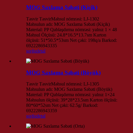
MOG Saxlama Səbəti (Kiçik)
Təsvir TəsvirMəhsul nömrəsi: LJ-1302
Məhsulun adı: MOG Saxlama Səbəti (Kiçik)
Material: PP Qablaşdırma nömrəsi: yalnız 1 × 48
Məhsul Ölçüsü: 24.8*16.5*13.7sm Karton
ölçüsü: 51*50.5*53sm Net çəki: 198q/a Barkod:
6922286943335
sorğu
detal
MOG Saxlama Səbəti (Böyük)
Təsvir TəsvirMəhsul nömrəsi: LJ-1305
Məhsulun adı: MOG Saxlama Səbəti (Böyük)
Material: PP Qablaşdırma nömrəsi: yalnız 1×24
Məhsulun ölçüsü: 39*28*23.5sm Karton ölçüsü:
80*60*52sm Net çəki: 62.5g/ Barkod:
6922286943359
sorğu
detal