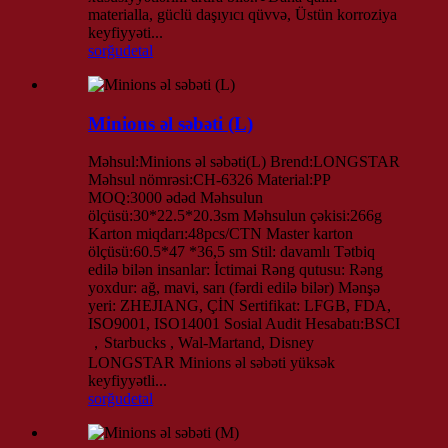
materialla, güclü daşıyıcı qüvvə, Üstün korroziya
keyfiyyəti...
sorğu
detal
Minions əl səbəti (L)
Məhsul:Minions əl səbəti(L) Brend:LONGSTAR
Məhsul nömrəsi:CH-6326 Material:PP
MOQ:3000 ədəd Məhsulun
ölçüsü:30*22.5*20.3sm Məhsulun çəkisi:266g
Karton miqdarı:48pcs/CTN Master karton
ölçüsü:60.5*47 *36,5 sm Stil: davamlı Tətbiq
edilə bilən insanlar: İctimai Rəng qutusu: Rəng
yoxdur: ağ, mavi, sarı (fərdi edilə bilər) Mənşə
yeri: ZHEJIANG, ÇİN Sertifikat: LFGB, FDA,
ISO9001, ISO14001 Sosial Audit Hesabatı:BSCI
，Starbucks , Wal-Martand, Disney
LONGSTAR Minions əl səbəti yüksək
keyfiyyətli...
sorğu
detal