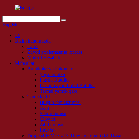
English
Ev
Bizim haqqımızda
Tarix
Zavod yoxlamasının ixtisası
Məhsul Hesabatı
Məhsullar
Butulkalar və flakonlar
Şüşə butulka
Plastik Butulka
Paslanmayan Polad Butulka
Termal yemək qabı
Təmizləyici
Burşun təmizlənməsi
Askı
Sabun qutusu
Çiləyici
Zibil qutusu
Lavabo
Despicable Me və Ev Heyvanlarının Gizli Həyatı