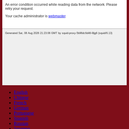
English
Chinese
French
German
Portuguese
Spanish
Russian
Japanese