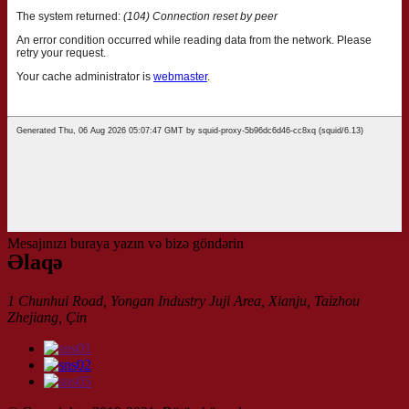
Mesajınızı buraya yazın və bizə göndərin
Əlaqə
1 Chunhui Road, Yongan Industry Juji Area, Xianju, Taizhou
Zhejiang, Çin