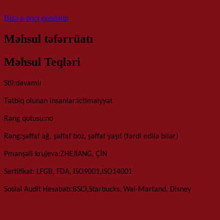
Bizə e-poçt göndərin
Məhsul təfərrüatı
Məhsul Teqləri
:
Stil
davamlı
:
Tətbiq olunan insanlar
ictimaiyyət
:
Rəng qutusu
no
:
Rəng
şəffaf ağ, şəffaf boz, şəffaf yaşıl (fərdi edilə bilər)
:
P
mənşəli krujeva
ZHEJIANG, ÇİN
:
,
Sertifikat
LFGB, FDA, ISO9001
ISO14001
:
,
Sosial Audit Hesabatı
BSCI
Starbucks, Wal-Martand, Disney