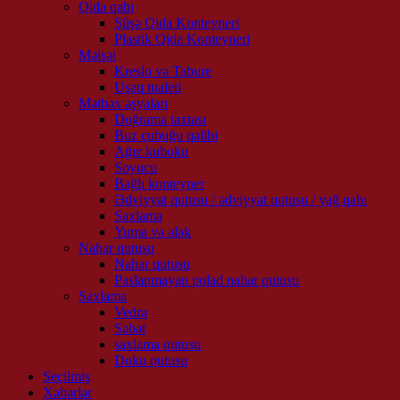
Qida qabı
Şüşə Qida Konteyneri
Plastik Qida Konteyneri
Məişət
Kreslo və Tabure
Uşaq tualeti
Mətbəx əşyaları
Doğrama taxtası
Buz çubuğu qəlibi
Ağız kuboku
Soyucu
Bağlı konteyner
Ədviyyat qutusu / ədviyyat qutusu / yağ qabı
Saxlama
Yuma və ələk
Nahar qutusu
Nahar qutusu
Paslanmayan polad nahar qutusu
Saxlama
Vedrə
Səbət
saxlama qutusu
Doku qutusu
Seçilmiş
Xəbərlər