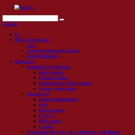
English
Ev
Bizim haqqımızda
Tarix
Zavod yoxlamasının ixtisası
Məhsul Hesabatı
Məhsullar
Butulkalar və flakonlar
Şüşə butulka
Plastik Butulka
Paslanmayan Polad Butulka
Termal yemək qabı
Təmizləyici
Burşun təmizlənməsi
Askı
Sabun qutusu
Çiləyici
Zibil qutusu
Lavabo
Despicable Me və Ev Heyvanlarının Gizli Həyatı