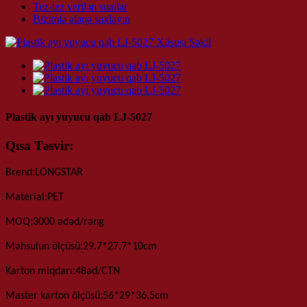
Tez-tez verilən suallar
Bizimlə əlaqə saxlayın
Plastik ayı yuyucu qab LJ-5027
Qısa Təsvir:
:
Brend
LONGSTAR
:
Material
PET
:
MOQ
3000 ədəd
/rəng
:
Məhsulun ölçüsü
29.7*27.7*10
cm
:
Karton miqdarı
48
əd
/
CTN
:
Master karton ölçüsü
56*29*36.5
cm