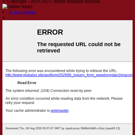
© Copyright - 2010-2021: Bütün hüquqlar qorunur.
E-poçt göndər
x