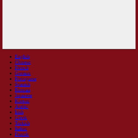
English
Chinese
French
German
Portuguese
Spanish
Russian
Japanese
Korean
Arabic
Irish
Greek
Turkish
Italian
Danish