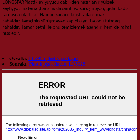
LONGSTAR
Plastik ayı
yuyucu qab
, -dən hazırlanır
yüksək
keyfiyyət
material,
hansı
is
davamlı və sürüşməyən, qida ilə də
təmasda ola bilər
.
Hamar kənarı ilə istifadə etmək
rahatdır;Həmçinin sürüşməyən sap dizaynı ilə onu tutmaq
rahatdır;Hamar səthi ilə onu təmizləmək asandır, həm də rahat
hiss edir.
Əvvəlki:
LJ-2955 plastik yükləyici
Sonrakı:
Plastik pişik fincanı LJ-5028